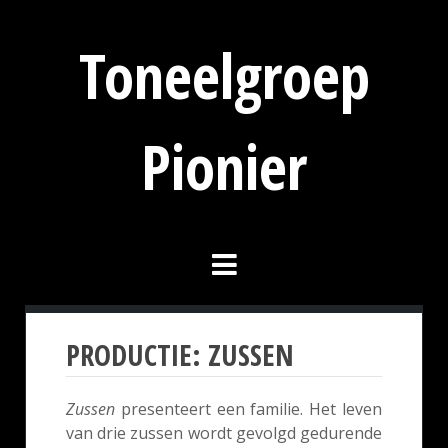
Toneelgroep
Pionier
PRODUCTIE: ZUSSEN
Zussen
presenteert een familie. Het leven
van drie zussen wordt gevolgd gedurende